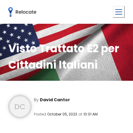
Visto Trattato E2 per
Cittadini Italiani
By
David Cantor
DC
Posted
October 05, 2023
at
10:01 AM