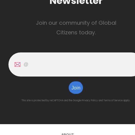
Newsletter
Join our community of Global
Citizens today.
Join
This site is protected by reCAPTCHA and the Google
Privacy Policy
and
Terms of Service
apply.
ABOUT