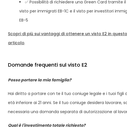
✅ Possibilità di richiedere una Green Card tramite il
visto per immigrati EB-1C e il visto per investitori immig
EB-5
Scopri di più sui vantaggi di ottenere un visto E2 in quest
articolo
.
Domande frequenti sul visto E2
Posso portare la mia famiglia?
Hai diritto a portare con te il tuo coniuge legale e i tuoi figli d
età inferiore ai 21 anni. Se il tuo coniuge desidera lavorare, s
necessaria una domanda separata di autorizzazione al lavor
Qual è l'investimento totale richiesto?